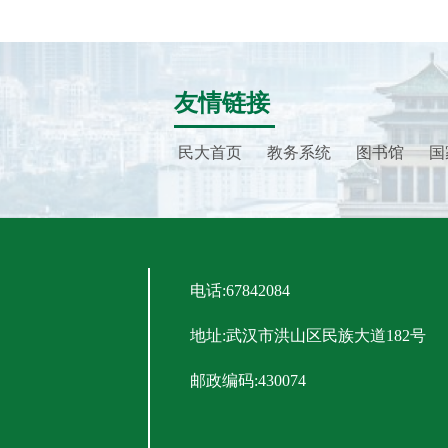
友情链接
民大首页
教务系统
图书馆
国
电话:67842084
地址:武汉市洪山区民族大道182号
邮政编码:430074