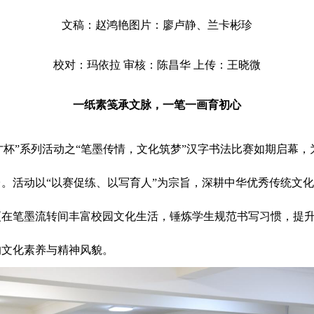
文稿：赵鸿艳图片：廖卢静、兰卡彬珍
校对：玛依拉 审核：陈昌华 上传：王晓微
一纸素笺承文脉，一笔一画育初心
六届“预才杯”系列活动之“笔墨传情，文化筑梦”汉字书法比赛如期启
。活动以“以赛促练、以写育人”为宗旨，深耕中华优秀传统文
更在笔墨流转间丰富校园文化生活，锤炼学生规范书写习惯，提
的文化素养与精神风貌。