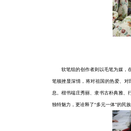
软笔组的创作者则以毛笔为媒，
笔顿挫显深情，将对祖国的热爱、对
息。楷书端庄秀丽、隶书古朴典雅、
独特魅力，更诠释了“多元一体”的民