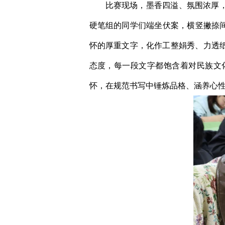
比赛现场，墨香四溢、氛围浓厚
硬笔组的同学们端坐伏案，横竖撇捺
怀的厚重文字，化作工整娟秀、力透
态度，每一段文字都饱含着对民族文
怀，在规范书写中锤炼品格、涵养心