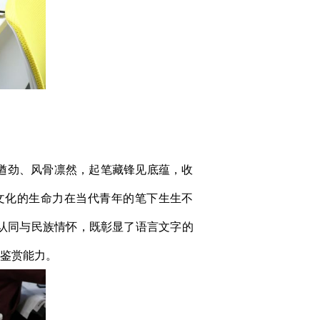
遒劲、风骨凛然，起笔藏锋见底蕴，收
文化的生命力在当代青年的笔下生生不
认同与民族情怀，既彰显了语言文字的
美鉴赏能力。