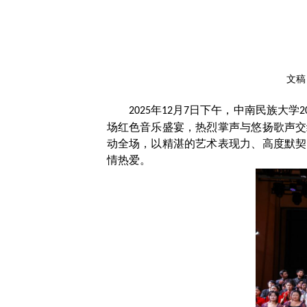
文稿
年
月
日下午，中南民族大学
2025
12
7
2
场红色音乐盛宴，热烈掌声与悠扬歌声交
动全场，以精湛的艺术表现力、高度默契
情热爱。