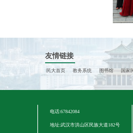
友情链接
民大首页
教务系统
图书馆
国家
电话:67842084
地址:武汉市洪山区民族大道182号