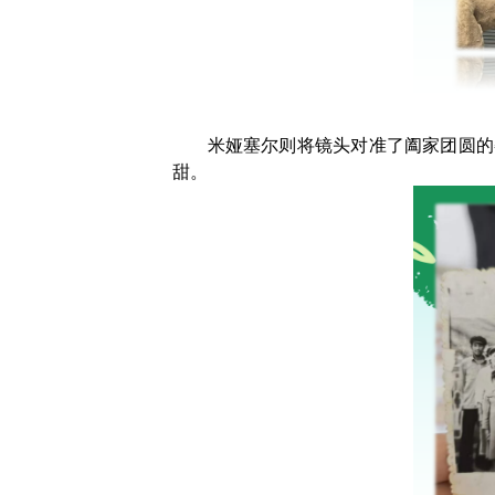
米娅塞尔则将镜头对准了阖家团圆的
甜。