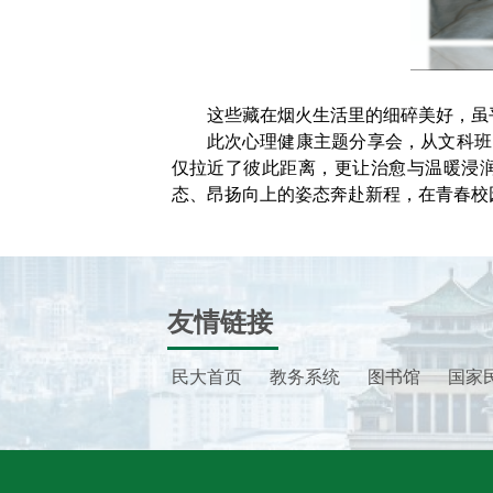
这些藏在烟火生活里的细碎美好，虽
此次心理健康主题分享会，从文科班
仅拉近了彼此距离，更让治愈与温暖浸
态、昂扬向上的姿态奔赴新程，在青春校
友情链接
民大首页
教务系统
图书馆
国家