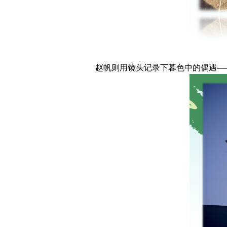
赵帆则用镜头记录下暮色中的偶遇—