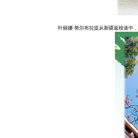
叶丽娜·努尔布拉提从新疆返校途中