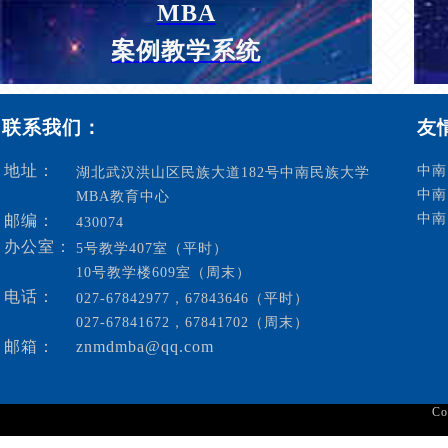
MBA
案例教学系统
联系我们：
友
地址：
中南
湖北武汉洪山区民族大道182号中南民族大学
中南
MBA教育中心
中南
邮编：
430074
办公室：
5号教学407室（平时）
10号教学楼609室（周末）
电话：
027-67842977，67843646（平时）
027-67841672，67841702（周末）
邮箱：
znmdmba@qq.com
C