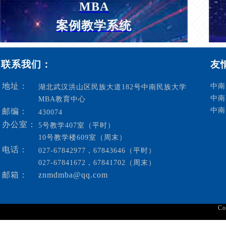
MBA
案例教学系统
联系我们：
友
地址：
中南
湖北武汉洪山区民族大道182号中南民族大学
中南
MBA教育中心
中南
邮编：
430074
办公室：
5号教学407室（平时）
10号教学楼609室（周末）
电话：
027-67842977，67843646（平时）
027-67841672，67841702（周末）
邮箱：
znmdmba@qq.com
C