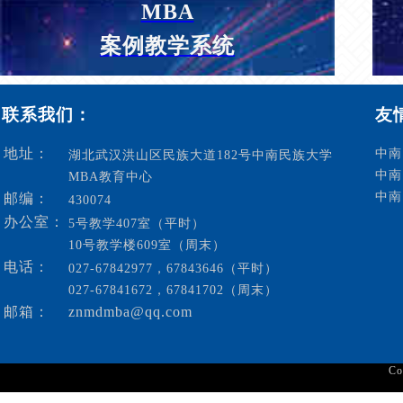
MBA
案例教学系统
联系我们：
友
地址：
中南
湖北武汉洪山区民族大道182号中南民族大学
中南
MBA教育中心
中南
邮编：
430074
办公室：
5号教学407室（平时）
10号教学楼609室（周末）
电话：
027-67842977，67843646（平时）
027-67841672，67841702（周末）
邮箱：
znmdmba@qq.com
C