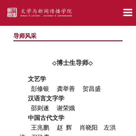
导师风采
博士生导师
◇
◇
文艺学
彭修银
龚举善
贺昌盛
汉语言文字学
邵则遂
谢荣娥
中国古代文学
王兆鹏
赵 辉
肖晓阳
左洪