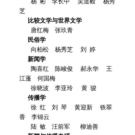
杨 彬
李长中
吴道毅
杨秀
芝
比较文学与世界文学
唐红梅
张玖青
民俗学
向柏松
杨秀芝
刘 婷
新闻学
陶喜红
陈峻俊
郝永华
王
江蓬
何国梅
徐晓波
李亚玲
黄 骏
传播学
徐 红
刘 琴
黄迎新
铁翠
香
李锦云
陆 敏
汪前军
柳迪善