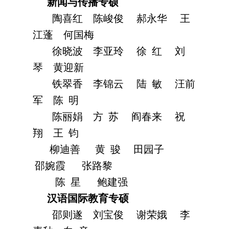
新闻与传播专硕
陶喜红
陈峻俊
郝永华
王
江蓬
何国梅
徐晓波
李亚玲
徐 红
刘
琴
黄迎新
铁翠香
李锦云
陆 敏
汪前
军
陈 明
陈丽娟
方 苏
阎春来
祝
翔
王 钧
柳迪善
黄 骏
田园子
邵婉霞
张路黎
陈 星
鲍建强
汉语国际教育专硕
邵则遂
刘宝俊
谢荣娥
李