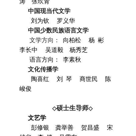
涛
张玖青
中国现当代文学
刘为钦
罗义华
中国少数民族语言文学
文学方向：
向柏松
杨 彬
李长中
吴道毅
杨秀芝
语言方向：
李素秋
文化传播学
陶喜红
刘 琴
商世民
陈
峻俊
硕士生导师
◇
◇
文艺学
彭修银
龚举善
贺昌盛
宋