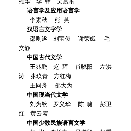
雄华
李 锋
吴震东
语言学及应用语言学
李素秋
熊 英
汉语言文字学
邵则遂
刘宝俊
谢荣娥
毛
文静
中国古代文学
王兆鹏
赵 辉
肖晓阳
左洪
涛
张玖青
方红梅
王同舟
邵大为
中国现当代文学
刘为钦
罗义华
陈 啸
彭卫
红
黄云霞
中国少数民族语言文学