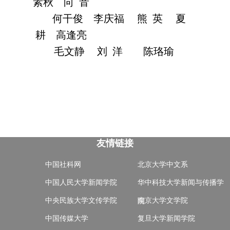
素秋
向 音
何干俊
李庆福
熊 英
夏
耕
高逢亮
毛文静
刘 洋
陈珞瑜
友情链接
中国社科网
北京大学中文系
中国人民大学新闻学院
华中科技大学新闻与传播学
中央民族大学文传学院
南京大学文学院
院
中国传媒大学
复旦大学新闻学院