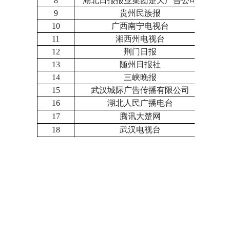
8
湖北日报报业集团楚天广告公司
湖北
9
贵州民族报
贵州
10
广西南宁电视台
广西
11
湘西州电视台
湖南
12
荆门日报
湖北
13
随州日报社
湖北
14
三峡晚报
湖北
15
武汉城际广告传播有限公司
湖北
16
湖北人民广播电台
湖北
17
腾讯大楚网
湖北
18
武汉电视台
湖北