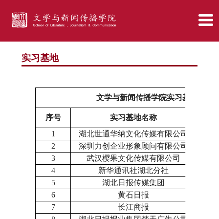
实习基地
文学与新闻传播学院实习基地一览
序号
实习基地名称
地
1
湖北世通华纳文化传媒有限公司
湖北
2
深圳力创企业形象顾问有限公司
广东
3
武汉樱果文化传媒有限公司
湖北
4
新华通讯社湖北分社
湖北
5
湖北日报传媒集团
湖北
6
黄石日报
湖北
7
长江商报
湖北