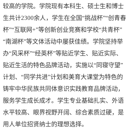
较高的学院。学院现有本科生、硕士生和博士
生共计
2300余人，
学生在全国
“
挑战杯
”“
创青春
杯
”“
互联网
+”
等创新创业竞赛和学校
“
共青杯
”
“
南湖杯
”
等文体活动中屡获佳绩。学院坚持举
办
“
风采杯
”“
经英杯
”
等贴近学生、贴近实际、
贴近生活的特色品牌活动，实施以
“
同寝守望
”
计划、
“
同学共进
”
计划和美育大课堂为特色的
铸牢中华民族共同体意识实践教育品牌活动，
服务学生成长成才。学生专业基础扎实、外语
水平较高、眼界视野开阔、综合素质过硬，是
用人单位招贤纳士的理想选择。