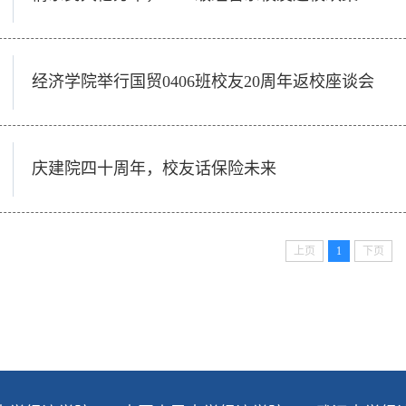
经济学院举行国贸0406班校友20周年返校座谈会
庆建院四十周年，校友话保险未来
上页
1
下页