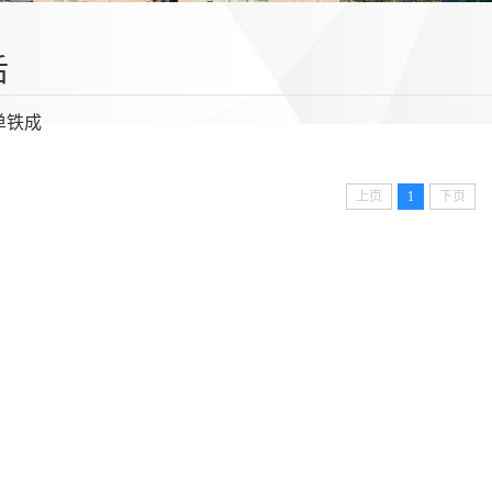
后
单铁成
上页
1
下页