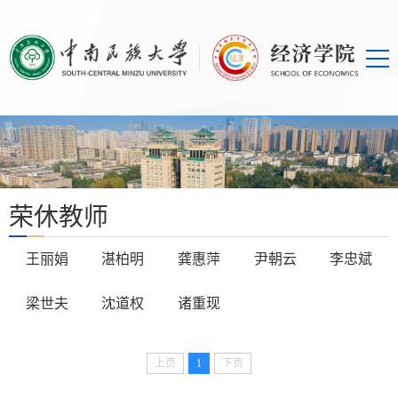
荣休教师
王丽娟
湛柏明
龚惠萍
尹朝云
李忠斌
梁世夫
沈道权
诸重现
上页
1
下页