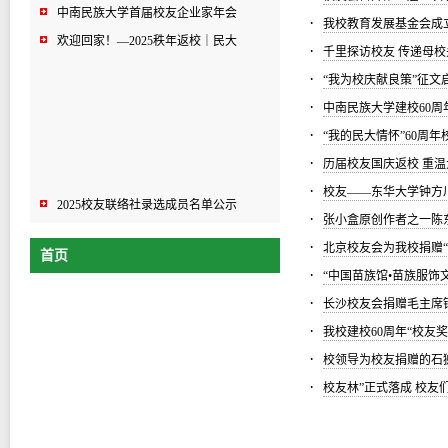
中南民族大学首届校友企业家年会
·
我校教育发展基金会成
欢迎回家！—2025秩年返校｜民大
·
千里探访校友 传递母
·
“我为校庆献良策”征文
·
中南民族大学建校60周
·
“我的民大情怀”60周
·
历届校友国庆返校 重
·
校友——东华大学钟方
2025校友联络社录选成员名单公示
·
张小盒原创作者之一陈
中南民族大学首届校友企业家年会
·
北京校友会为我校捐赠“
首页
欢迎回家！—2025秩年返校｜民大
·
“中国苗族馆•苗族服饰
·
长沙校友会捐赠毛主席
·
我校建校60周年“校友
·
校领导为校友捐赠的石
·
校友林”正式落成 校友