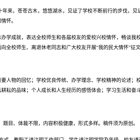
十年来，苍苍古木，悠悠湖水，见证了学校不断前行的步伐，见
切情怀。
示办学成就，表达全校师生和各届校友的爱校兴校情怀，畅谈我
面向全校师生、离退休老同志和广大校友开展“我的民大情怀”征
重要人物的回忆；学校优良传统、办学理念、学校精神的论述；
坛耕耘的品味；个人成长和人生经历的感悟体会；学习生活和奋
题，题目、体裁不限，内容积极健康，形式多样。稿件须为原创。
系方式，教职工请注明工作部门，学生请注明学院及年级，校友请