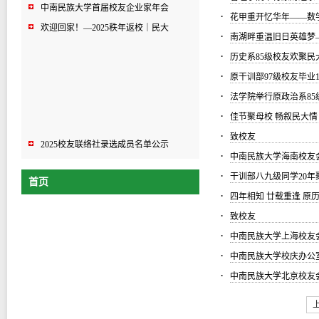
中南民族大学首届校友企业家年会
·
花甲重开忆华年——数学
欢迎回家！—2025秩年返校｜民大
·
南湖畔重温旧日英雄梦
·
历史系85级校友欢聚民
·
原干训部97级校友毕业
·
法学院举行原政治系85
·
佳节聚母校 畅叙民大情
·
致校友
2025校友联络社录选成员名单公示
·
中南民族大学海南校友
中南民族大学首届校友企业家年会
·
干训部八九级同学20
首页
欢迎回家！—2025秩年返校｜民大
·
四年相知 廿载重逢 原
·
致校友
·
中南民族大学上海校友
·
中南民族大学校庆办公
·
中南民族大学北京校友