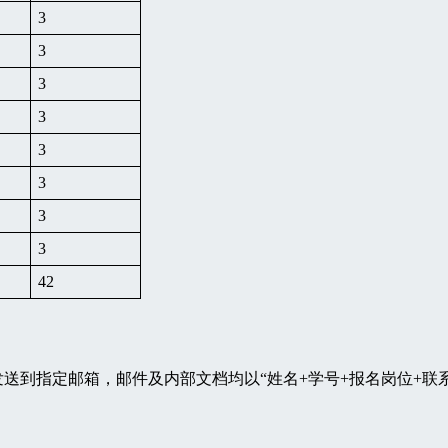
3
3
3
3
3
3
3
3
42
到指定邮箱，邮件及内部文档均以“姓名+学号+报名岗位+联