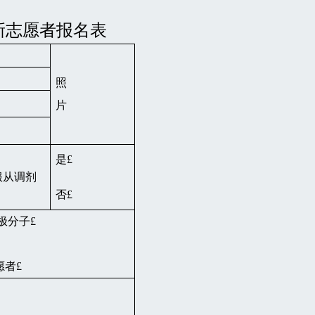
新志愿者报名表
照
片
是£
服从调剂
否£
极分子£
愿者£