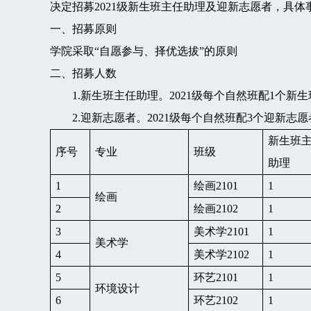
决定招募2021级新生班主任助理及迎新志愿者，具体
一、招募原则
学院采取“自愿参与、择优选拔”的原则
二、招募人数
1.新生班主任助理。2021级每个自然班配1个新
2.迎新志愿者。2021级每个自然班配3个迎新志愿
新生班
序号
专业
班级
助理
1
绘画2101
1
绘画
2
绘画2102
1
3
美术学2101
1
美术学
4
美术学2102
1
5
环艺2101
1
环境设计
6
环艺2102
1