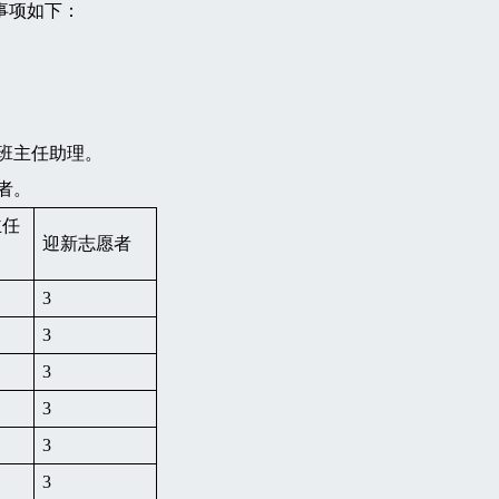
事项如下：
生班主任助理。
者。
主任
迎新志愿者
3
3
3
3
3
3