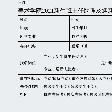
附件：
美术学院2021新生班主任助理及迎
姓名
性别
民族
出生年月
所学专业
政治面貌
在任职务
联系电话
专业，新生班主任助理 £
报名岗位
是否
专业，迎新志愿者 £
请在相应优
党员/预备党员£ 重点发展对象£ 入党积
先条件£内
校级学生干部£ 院级学生干部£
打R
抗疫志愿者£ 校庆志愿者£ 校级其他志