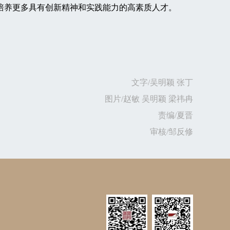
培养更多具有创新精神和实践能力的高素质人才。
文字/吴明颖 张丁
图片/赵敏 吴明颖 梁祎冉
责编/夏晋
审核/邹反修