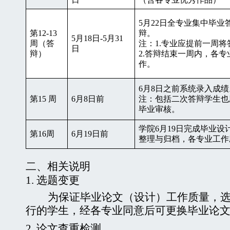
5
月
22
日全专业集中毕业
第
12-13
辩。
5
月
18
日
-5
月
31
周（答
注：
1.
专业应提前一周将
日
辩）
2.
答辩结束一周内，各专
作。
6
月
8
日之前系统录入成绩
第
15
周
6
月
8
日前
注：包括二次答辩学生也
毕业审核。
学院
6
月
19
日完成毕业设
第
16
周
6
月
19
日前
整理与归档，各专业工作
二、
相关说明
1.
选题变更
为保证毕业论文（设计）工作质量，
行的学生，经各专业同意后可更换毕业论
2.
论文查重检测