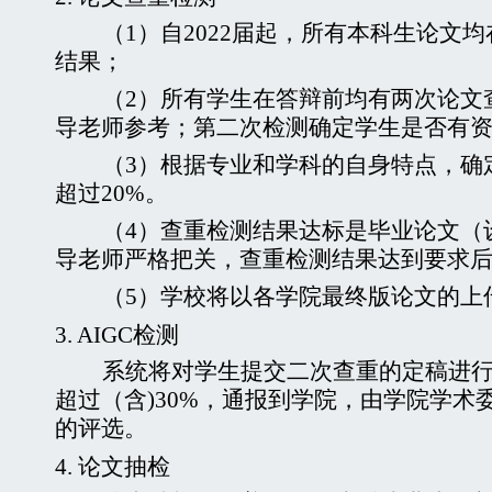
（
1
）自
2022
届起，所有本科生论文均
结果；
（
2
）所有学生在答辩前均有两次论文
导老师参考；第二次检测确定学生是否有
（
3
）根据专业和学科的自身特点，确
超过
20%
。
（
4
）查重检测结果达标是毕业论文（
导老师严格把关，查重检测结果达到要求
（
5
）学校将以各学院最终版论文的上
3.
AIGC
检测
系统将对学生提交二次查重的定稿进
超过（含
)30%
，通报到学院，由学院学术
的评选。
4.
论文抽检