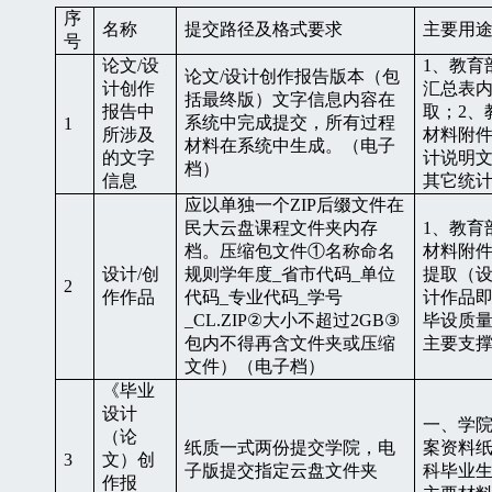
序
名称
提交路径及格式要求
主要用
号
论文
/
设
1
、教育
论文
/
设计创作报告版本（包
计创作
汇总表
括最终版）文字信息内容在
报告中
取；
2
、
系统中完成提交，所有过程
1
所涉及
材料附
材料在系统中生成。（电子
的文字
计说明
档）
信息
其它统
应以单独一个
ZIP
后缀文件在
民大云盘课程文件夹内存
1
、教育
档。压缩包文件①名称命名
材料附
设计
/
创
规则学年度
_
省市代码
_
单位
提取（
2
作作品
代码
_
专业代码
_
学号
计作品
_CL.ZIP
②大小不超过
2GB
③
毕设质
包内不得再含文件夹或压缩
主要支
文件）（电子档）
《毕业
设计
一、学
（论
纸质一式两份提交学院，电
案资料
3
文）创
子版提交指定云盘文件夹
科毕业
作报