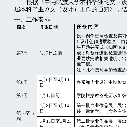
根据《中南民族大学本科毕业论文（
届本科毕业论文（设计）工作的通知
》，
一、
工作安排
任 务 内 容
周次
具体日期
设计创作进展检查及实习
1.
设计创作进展检查：由
生开题并完成《知网论文
第
2
周
3
月
2
日之前
成；对创作进度检查进行
业要求完成相关进度，出
像证据。
注：凡不按时参加检查的
4
月
6
日至
4
月
10
第
6
周
各系部毕业设计中期检查
日
第
7
周
4
月
17
日前
学院根据教务处要求组织
5
月
8
日至
5
月
14
第一批专业作品展，展出
日
装、建筑学。（含各专业
第
10
至
12
周
5
月
15
日至
5
月
21
第二批专业作品展，展出
日
（含各专业优秀作品）