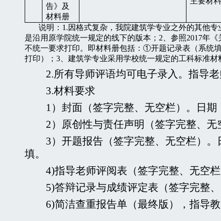
主要材
告》及
材料册
说明：
1.
因格式复杂，我院建筑学专业之外的其他专
是沿用原学院统一规定的线下的版本；
2
、参照
2017
年《
不统一要求打印。即材料册包括：①开题记录表（系统
打印）；
3
、建筑学专业采用学校统一规定的工科标准材
2.
所有导师评语均可电子录入。指导老
3.
材料要求
1
）封面（签字完整、无空栏）。日期
2
）原创性与责任声明（签字完整、无
3
）开题报告（签字完整、无空栏）。
填。
4)
指导老师评阅表（签字完整、无空栏
5)
答辩记录与成绩评定表（签字完整、
6)
简洁查重报告单（最终版），指导教