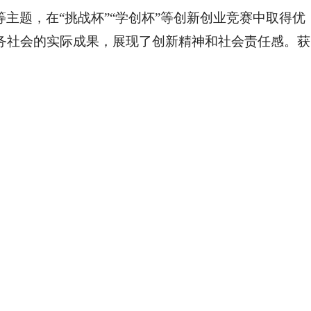
等主题，在
“
挑战杯
”“
学创杯
”
等创新创业竞赛中取得优
务社会的实际成果，
展现
了创新精神和社会责任感。获