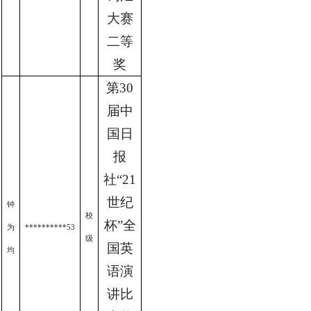
大赛
二等
奖
第
30
届中
国日
报
社“21
世纪
钟
校
杯”全
为
**********53
级
国英
均
语演
讲比