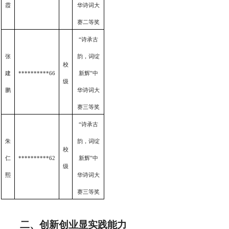
霞
华诗词大
赛二等奖
“诗承古
张
韵，词绽
校
建
**********66
新辉”中
级
鹏
华诗词大
赛三等奖
“诗承古
朱
韵，词绽
校
仁
**********62
新辉”中
级
熙
华诗词大
赛三等奖
二、
创新创业显实践能力