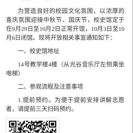
为营造良好的校园文化氛围，以浓厚的
喜庆氛围迎接中秋节、国庆节，校史馆定于
在
9
月
29
日至
10
月
2
日正常开馆，
10
月
3
日至
10
月
6
日闭馆。现将开放相关事宜通知如下：
一、校史馆地址
14
号教学楼
4
楼（从光谷音乐厅左侧乘坐
电梯）
二、参观流程及注意事项
1.
提前预约。为便于提前安排讲解志愿
者，请提前三天扫码预约。