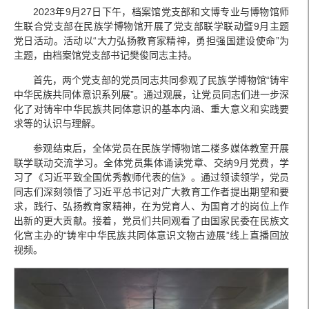
2023年9月27日下午，档案馆党支部和文博专业与博物馆师
生联合党支部在民族学博物馆开展了党支部联学联动暨9月主题
党日活动。活动以“大力弘扬教育家精神，勇担强国建设使命”为
主题，由档案馆党支部书记樊俊同志主持。
首先，两个党支部的党员同志共同参观了民族学博物馆“铸牢
中华民族共同体意识系列展”。通过观展，让党员同志们进一步深
化了对铸牢中华民族共同体意识的基本内涵、重大意义和实践要
求等的认识与理解。
参观结束后，全体党员在民族学博物馆二楼多媒体教室开展
联学联动交流学习。全体党员集体诵读党章、交纳9月党费，学
习了《习近平致全国优秀教师代表的信》。通过领读领学，党员
同志们深刻领悟了习近平总书记对广大教育工作者提出期望和要
求，践行、弘扬教育家精神，在为党育人、为国育才的岗位上作
出新的更大贡献。接着，党员们共同观看了由国家民委在民族文
化宫主办的“铸牢中华民族共同体意识文物古迹展”线上直播回放
视频。