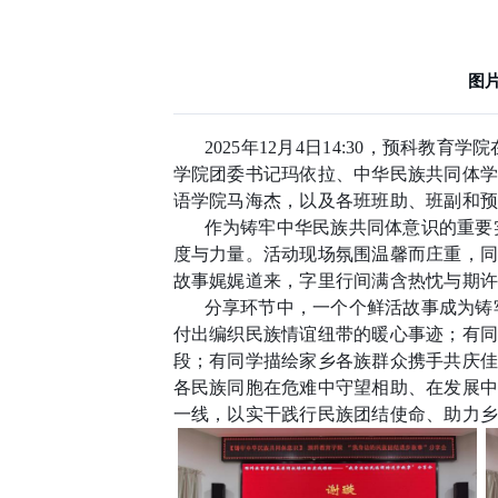
图
2025
年
12
月
4
日
14:30
，预科教育学院
学院团委书记玛依拉、中华民族共同体
语学院马海杰，以及各班班助、班副和
作为铸牢中华民族共同体意识的重要
度与力量。活动现场氛围温馨而庄重，
故事娓娓道来，字里行间满含热忱与期
分享环节中，一个个鲜活故事成为铸
付出编织民族情谊纽带的暖心事迹；有
段；有同学描绘家乡各族群众携手共庆佳
各民族同胞在危难中守望相助、在发展
一线，以实干践行民族团结使命、助力