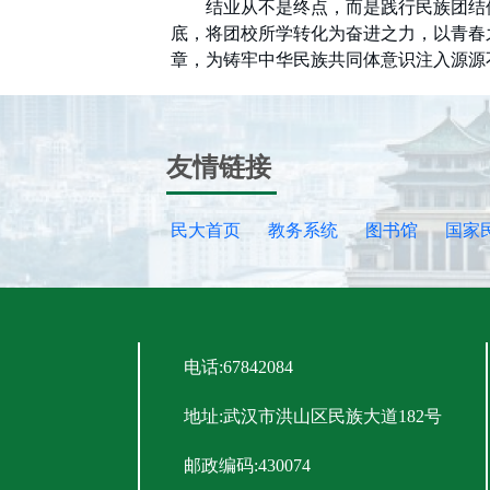
结业从不是终点，而是践行民族团结
底，将团校所学转化为奋进之力，以青春
章，为铸牢中华民族共同体意识注入源源
友情链接
民大首页
教务系统
图书馆
国家
电话:67842084
地址:武汉市洪山区民族大道182号
邮政编码:430074