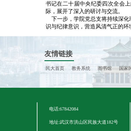
书记在二十届中央纪委四次全会上
际，展开了深入的研讨与交流。
下一步，学院党总支将持续深化
识与纪律意识，营造风清气正的环
友情链接
民大首页
教务系统
图书馆
国家
电话:67842084
地址:武汉市洪山区民族大道182号