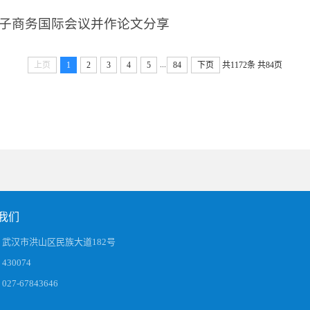
子商务国际会议并作论文分享
...
上页
1
2
3
4
5
84
下页
共1172条
共84页
我们
武汉市洪山区民族大道182号
30074
27-67843646