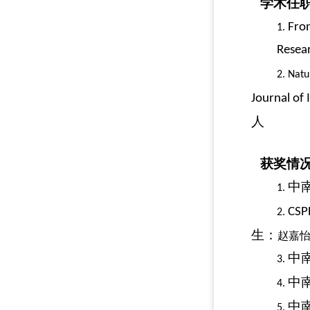
学术任
Fron
1.
Resea
2.
Natu
Journal of 
人
获奖情
中
1.
CSP
2.
生：
赵嘉
中
3.
中
4.
中
5.