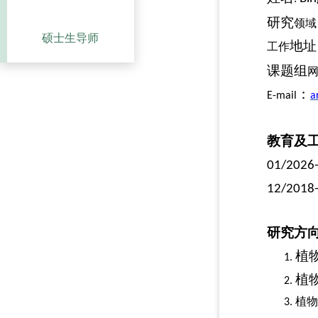
研究
领域
硕士生导师
地址
工作
课题组
：
E-mail
a
教育及
01/2026
12/2018
研究方
植
1.
植
2.
植
3.