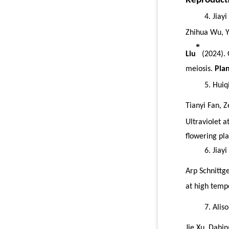
Reproduct
4.
Jiay
Zhihua Wu
, 
*
Liu
(2024)
.
meiosis.
Pla
5.
Huiq
Tianyi Fan, 
Ultraviolet 
flowering pla
6.
Jiay
Arp Schnittg
at high temp
7.
Alis
Jie Xu, Dabi