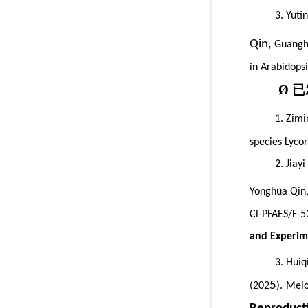
3.
Yuti
Qin,
Guangh
in
Arabidopsi
Ø
已
1.
Zimi
species
Lycor
2.
Jiay
Yonghua Qin
Cl-PFAES/F-53
and Experim
3.
Huiq
5
(202
)
.
Meio