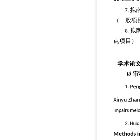
拟
7.
（一般项
拟
8.
点项目）
学术论
Ø
审
Pen
1.
Xinyu Zhang
impairs meio
2.
Huiq
Methods i