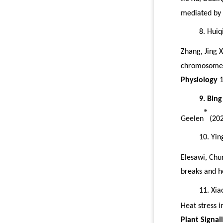
mediated by
8.
Huiq
Zhang
,
Jing X
chromosome p
Physiology
1
9.
Bing
*
Geelen
(202
10.
Yin
Elesawi
,
Chu
breaks and h
11.
Xia
Heat stress 
Plant Signal