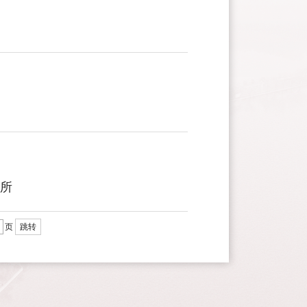
所
页
跳转