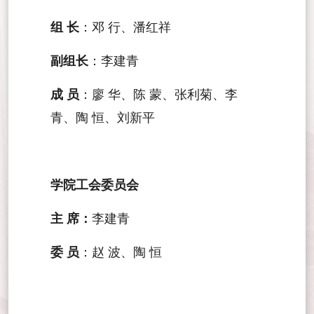
组 长
：邓 行、潘红祥
副组长
：李建青
成 员
：廖 华、陈 蒙、张利菊、李
青、陶 恒、刘新平
学院工会委员会
主 席：
李建青
委 员
：赵 波、陶 恒