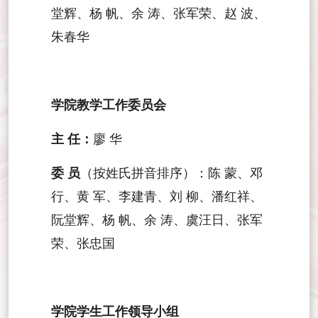
堂辉、杨 帆、余 涛、张军荣、赵 波、
朱春华
学院教学工作委员会
主 任：
廖 华
委 员
（按姓氏拼音排序）：陈 蒙、邓
行、黄 军、李建青、刘 柳、潘红祥、
阮堂辉、杨 帆、
余 涛、虞汪日、张军
荣、张忠国
学院学生工作领导小组