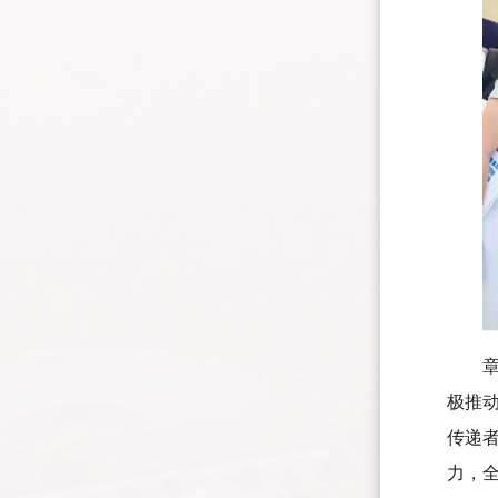
极推
传递者
力，