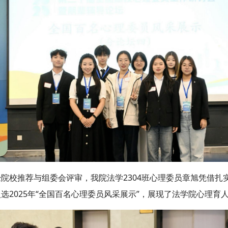
经院校推荐与组委会评审，我院法学2304班心理委员章旭凭借
选2025年“全国百名心理委员风采展示”，展现了法学院心理