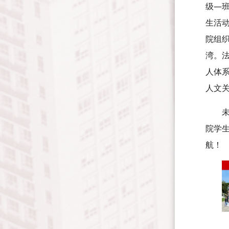
级—
生活
院组
湾。
人体
人文
院学
航！