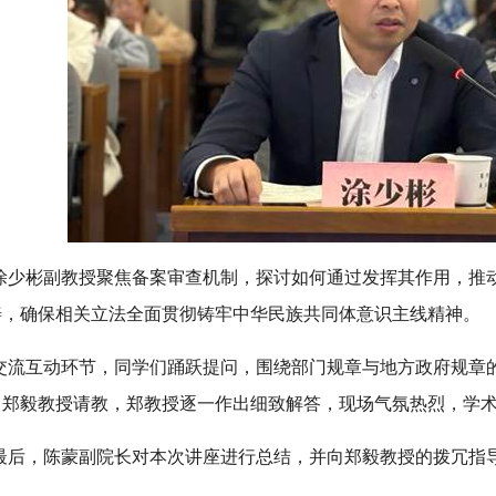
涂少彬副教授聚焦备案审查机制，探讨如何通过发挥其作用，推
善，确保相关立法全面贯彻铸牢中华民族共同体意识主线精神。
交流互动环节，同学们踊跃提问，围绕部门规章与地方政府规章
向郑毅教授请教，郑教授逐一作出细致解答，现场气氛热烈，学
最后，陈蒙副院长对本次讲座进行总结，并向郑毅教授的拨冗指