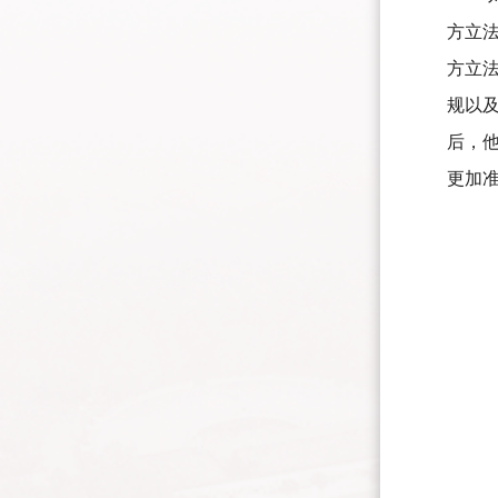
方立
方立
规以
后，
更加