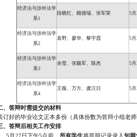
经济法与涉外法学
段晓红、顾德瑞、张军荣
5月
系
1
经济法与涉外法学
袁野、廖华、黎宇霞
5月
系
2
经济法与涉外法学
余莹、张颖军、陈杰
5月
系
3
经济法与涉外法学
王薇、万方、虞汪日
5月
系
4
二、答辩时需提交的材料
装订好的毕业论文正本
多
份（具体份数为答辩小组
老师
三、答辩后相关工作安排
1
、
5
月
27日
下午
5点前
，
所有学生
将答辩记录录入
知网