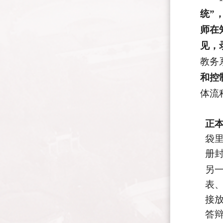
统”
师在
见，
教务
和控
体流
正
袋
册
另
表
接
答