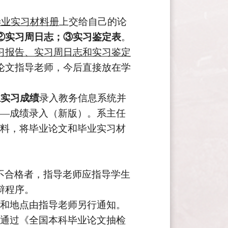
毕业实习材料册
上交给自己的论
②实习周日志；③实习鉴定表
。
习报告、实习周日志和实习鉴定
论文指导老师，今后直接放在学
业实习
成绩
录入教务信息系统并
—成绩录入（新版）。
系
主任
料，将毕业论文和毕业实习材
不合格者
，
指导老师应指导学生
辩程序
。
间和地点
由指导老师
另行通知。
通过《全国本科毕业论文抽检