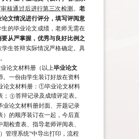
师审核通过后进行第三次检测
。
老
业论文情况进行评分
，
填写
评阅意
学生的毕业论文成绩，老师无需在
例要从严掌握，优秀与良好比例之
依
学生答辩实际情况严格确定。具
。
毕业论文材料册（以上
毕业论文
师。一份由学生装订好放在资料
业论文材料册：①毕业论文材料
表；
答辩记录及成绩评定表。
⑤
毕业论文材料册封面、开题记录
表）的顺序装订在一起，今后直
中期检查表、
指导老师评阅表、
）管理系统”中
导出
打印，流程