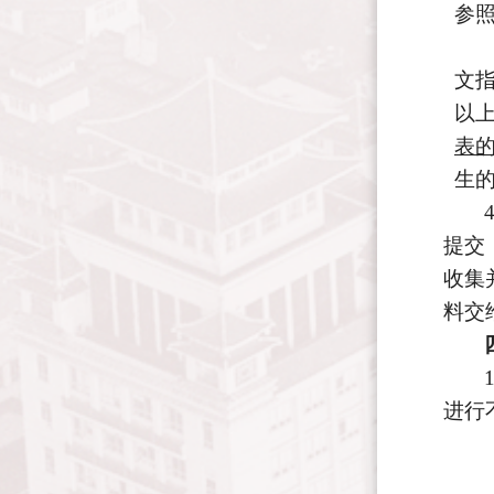
参
文
以
表
生
提交
收集
料
交
进行