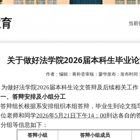
教育
当前
关于做好法学院2026届本科生毕业
作者：
编辑：蒋朴音
审核：廖华
发布：
发布时间：2
为做好法学院
2026届
本科生论文答辩及后续相关工作
一、答辩安排及小组分工
答辩组长根据系安排组织本组答辩，毕业生到论文指
各位老师和同学
2026年5月21
日
下午1
4：00
到达各自的
体分组等信息如下：
答辩小组
答辩小组成员