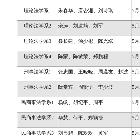
理论法学系
1
朱春华、唐杏湘、刘诗琪
5月
理论法学系
2
余涛、刘道筠、刘军
5月
理论法学系
3
聂长建、涂少彬、陈光斌
5月
理论法学系
4
陈蒙、陈敏荣、郑鹏程
5月
刑事法学系
1
张忠国、王晓晓、周遵友、赵波
5月
刑事法学系
2
阮堂辉、周贤伍、李少波
5月
民商事法学系
1
杨帆、胡纪平、周平
5月
民商事法学系
2
华慧、何平、郑颖捷
5月
民商事法学系
3
刘显鹏、陈欢欢、黄军
5月