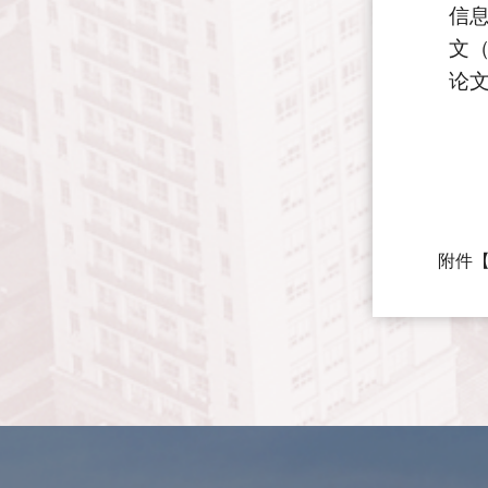
信
文
论
附件