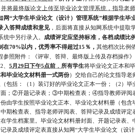
，
并将最终版论文上传至毕业论文管理系统，指导老
知网
“大学生毕业论文（设计）管理系统”根据学生毕
录入
答辩成绩和意见
，后面将直接从知网系统中提取
系统中另行录入。
成绩评定应坚持标准，各档成绩比
制在
70%以内，优秀率不得超过15％，
其他档次比例
程参照附件：《评审、答辩、最终版上传及存档操作》
2、
5
月
29日
下午
5点前
，
所有学生
将毕业论文正本和
本和毕业论文材料册一式两份
）交给自己的论文指导老
里（包括：（
1）装订好的毕业论文正本一份；（2）毕
封面；②开题记录表；③
中期检查表；
④指导教师评阅
一份由学生
按照
毕业论文正本、毕业论文材料册（包含
、
中期检查表、
指导老师评阅表、答辩记录及成绩评定
放在学生档案里。毕业论文材料册封面
、
开题记录表、
辩记录及成绩评定表直接从知网
“大学生毕业论文（设计