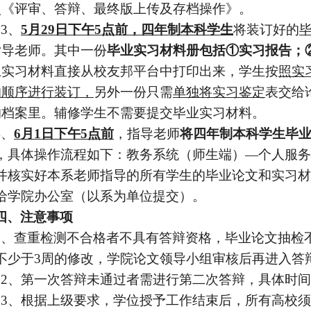
照《评审、答辩、最终版上传及存档操作》。
3、
5
月
29日
下午
5点前，
四年制本科学生
将装订好的
指导老师。其中一份
毕业实习材料册包括
①实习报告；
上实习材料直接从校友邦平台中打印出来，学生
按
照
实
的顺序进行装订，
另外一份只需
单独将实习鉴定
表交给
的档案里。
辅修学生不需要提交
毕业实习材料。
4
、
6
月
1日
下午
5点前
，
指导
老师
将
四年制本科学生毕
，具体操作流程如下：教务系统（师生端）
—个人服务
并核实好本
系
老师指导的所有学生的毕业论文和实习材
给学院办公室（以
系
为单位提交）。
四、注意事项
1、查重检测不合格者不具有答辩资格，毕业论文抽检
不少于
3周的修改，学院论文领导小组审核后再进入答
2、第一次答辩未通过者需进行第二次答辩，具体时
3、
根据上级要求，学位授予工作结束后，所有高校须