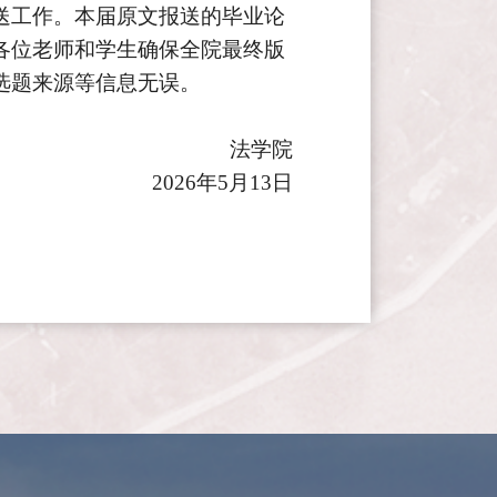
送工作。本届原文报送的毕业论
各位老师和学生确保全院最终版
选题来源
等信息无误。
法学院
202
6
年
5月
13
日