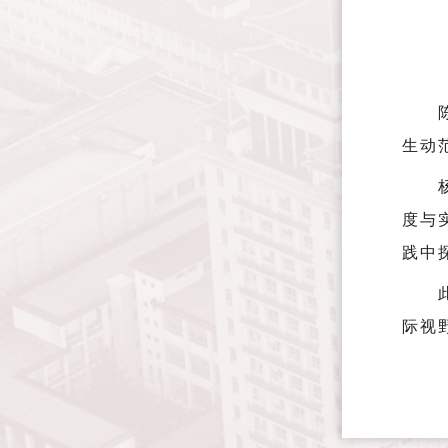
生动
度与
践中
际视