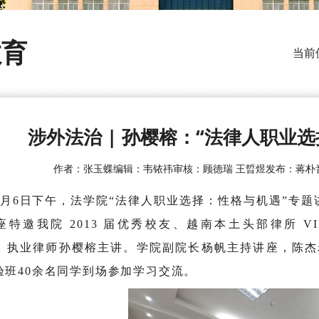
教育
当前
涉外法治 | 孙樱榕：“法律人职业
作者：张玉蝶
编辑：韦铱祎
审核：顾德瑞 王晢煜
发布：蒋朴
5月6日下午，法学院“法律人职业选择：性格与机遇”专题
特邀我院 2013 届优秀校友、越南本土头部律所 VILAF（Vie
rm）执业律师孙樱榕主讲。学院副院长杨帆主持讲座，陈杰
验班40余名同学到场参加学习交流。