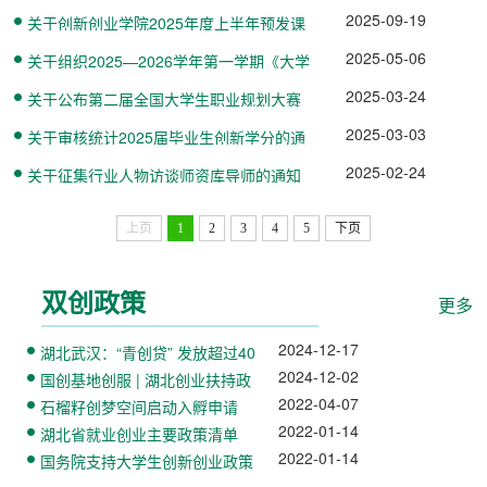
中南民族大学校赛的通知
2025-09-19
关于创新创业学院2025年度上半年预发课
酬的公示
2025-05-06
关于组织2025—2026学年第一学期《大学
生职业生涯与发展规划》课...
2025-03-24
关于公布第二届全国大学生职业规划大赛
中南民族大学校赛获奖名单...
2025-03-03
关于审核统计2025届毕业生创新学分的通
知
2025-02-24
关于征集行业人物访谈师资库导师的通知
上页
1
2
3
4
5
下页
双创政策
更多
2024-12-17
湖北武汉：“青创贷” 发放超过40
亿！为在汉青年…
2024-12-02
国创基地创服 | 湖北创业扶持政
策清单
2022-04-07
石榴籽创梦空间启动入孵申请
2022-01-14
湖北省就业创业主要政策清单
2022-01-14
国务院支持大学生创新创业政策
解读