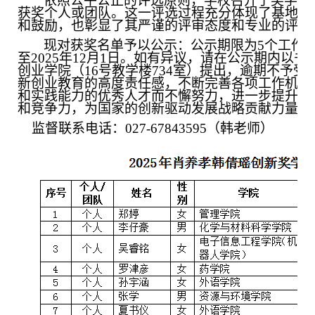
依照公平公正的评选原则，学校召开了奖学金
获奖个人或团队。这一评选过程充分体现了基地对
和鼓励，也彰显了其严谨的评审态度和专业的评审
现对获奖名单予以公示：公示期限为
5个工作日
至2025年12月1日。如有异议，请在公示期内以
创业学院（16号教学楼734室）提出，逾期不予
新创业教育的高度责任感，不断完善各项工作机制
和实践能力的优秀人才而不懈努力，进一步提升学
和竞争力，为国家的创新驱动发展战略贡献力量。
监督联系电话：
027-67843595（韩老师）