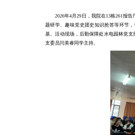
2026
年
4
月
29
日，我院在
13
栋
261
报告
题研学、趣味党史团史知识抢答等环节，
基。活动现场，后勤保障处水电园林党支
支委员闫美睿同学主持。