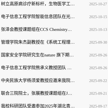
树立高原病诊疗新标杆，生物医学工程学院牵头制定团体标准获高度评价
2025-10-27
电子信息工程学院智能信息团队在光声传感领域发表系列研究论文
2025-10-15
张泽会教授课题组在CCS Chemistry发表重要研究成果
2025-10-13
管理学院朱杰副教授在《系统工程理论与实践》期刊发表学术文章
2025-09-30
国家安全学院研究生在nature 旗下期刊发表研究成果
2025-09-26
电子信息工程学院熊承义教授团队 在国际遥感领域期刊IEEE TGRS发表新成果
2025-09-26
中央民族大学杨须爱教授应邀来我院开展讲座
2025-09-22
联合三院院士，张展教授课题组在JACS杂志发表文章
2025-09-21
我校科研团队受邀参加2025年湖北青年科技论坛 青年教师谢元艾获晨光托举工程A类资...
2025-09-17