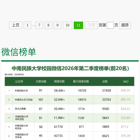
...
上页
1
7
8
9
10
11
下页
到第
页
跳转
微信榜单