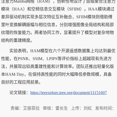
注意力Mamba网络（HAM），创新性地设计了层级聚合注意力
模块（HAA）和空频信息交互模块（SFIIM）。HAA模块通过
差异驱动机制实现多层次特征互补融合，SFIIM模块则借助傅
里叶变换解耦振幅与相位信息，分别增强图像全局结构和局部
纹理的恢复能力。两者协同工作，显著提升了模型对复杂地物
结构的重建精度。
实验表明，HAM模型在六个开源遥感数据集上均达到最优
性能，在PSNR、SSIM、LPIPS等评价指标上超越现有先进方
法，并展现出较高重建性能和计算效率。团队还推出轻量化版
本HAM-Tiny，在保持高性能的同时大幅降低参数规模，具备
良好的工程应用前景。
论文链接：
https://ieeexplore.ieee.org/document/11151607
责编：艾丽菲拉 审核：雷长生 上传：刘虹 发布时间：