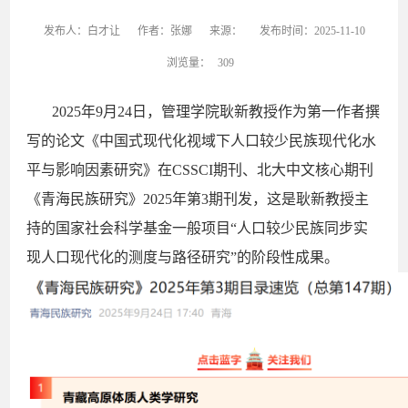
发布人：白才让
作者：张娜
来源：
发布时间：2025-11-10
浏览量：
309
2025年
9
月
24
日，管理学院
耿新
教授作为第一作者撰
写的论文《
中国式现代化视域下人口较少民族现代化水
平与影响因素研究
》在
CSSCI期刊、
北大中文核心
期刊
《
青海民族研究
》
2025年第
3
期刊发，这是
耿新教授
主
持的
国家社会科学基金一般项目
“人口较少民族同步实
现人口现代化的测度与路径研究”的阶段性成果。