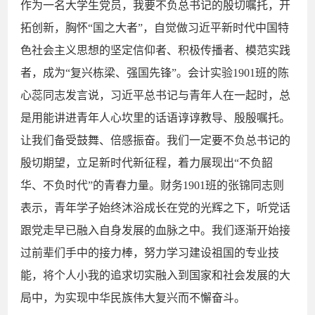
作为一名大学生党员，我要不负总书记的殷切嘱托，开
拓创新，胸怀“国之大者”，自觉做习近平新时代中国特
色社会主义思想的坚定信仰者、积极传播者、模范实践
者，成为“复兴栋梁、强国先锋”。会计实验
1901
班的陈
心蕊同志发言说，习近平总书记与青年人在一起时，总
是用能讲进青年人心坎里的话语谆谆教导、殷殷嘱托。
让我们备受鼓舞、倍感振奋。我们一定要不负总书记的
殷切期望，立足新时代新征程，着力展现出“不负韶
华、不负时代”的青春力量。财务
1901
班的张锦同志则
表示，青年学子始终沐浴成长在党的光辉之下，听党话
跟党走早已融入自身发展的血脉之中。我们逐渐开始接
过前辈们手中的接力棒，努力学习建设祖国的专业技
能，将个人小我的追求切实融入到国家和社会发展的大
局中，为实现中华民族伟大复兴而不懈奋斗。