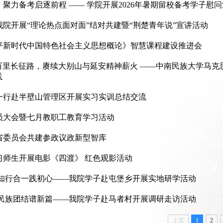
聚力备考启逐前程 —— 学院开展2026年暑期留校备考学子慰
院开展“理论热点面对面”结对共建暨“荆楚青年说”宣讲活动
平新时代中国特色社会主义思想概论》智慧课程建设推进会
万里长征路，赓续大别山与延安精神薪火 ——中南民族大学马克
践
一行赴半壁山管理区开展实习实训总结交流
员大会暨七月教职工教育学习活动
省委员会共建参政议政新型智库
习师生开展电影《四渡》 红色观影活动
 知行合一践初心——我院学子赴屯堡乡开展实地研学活动
 民族团结谱新篇——我院学子赴马者村开展调研走访活动
上页
1
2