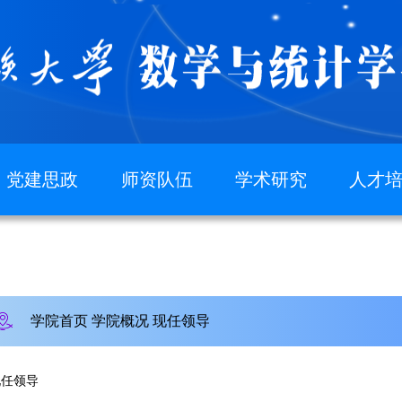
党建思政
师资队伍
学术研究
人才
党建动态
名师风采
数学文化
教
规章制度
导师队伍
学术团队
教
党校
特聘教授
本科
党员发展
研究
学院首页
学院概况
现任领导
学科
现任领导