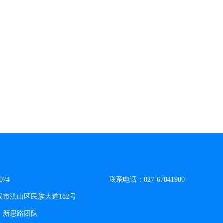
074
联系电话：027-67841900
市洪山区民族大道182号
：新思路团队