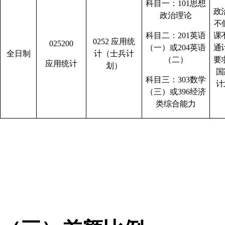
科目一：
101
思想
政
政治理论
不
科目二：
201
英语
课
0252
应用统
025200
（一）或
204
英语
通
全日制
计
（士兵计
（二）
要
应用统计
划）
国
科目三：
303
数学
计
（三）或
396
经济
类综合能力