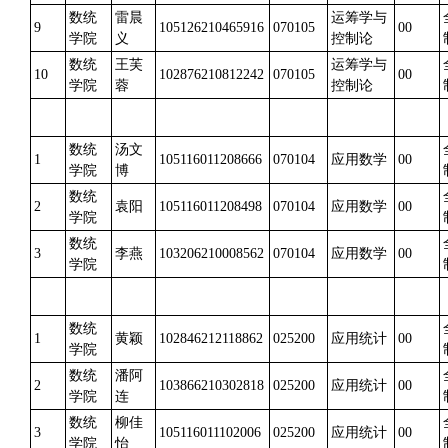
数统
雷晨
运筹学与
9
105126210465916
070105
00
学院
义
控制论
数统
王芙
运筹学与
10
102876210812242
070105
00
学院
蓉
控制论
数统
汤文
1
105116011208666
070104
应用数学
00
学院
博
数统
2
袁阳
105116011208498
070104
应用数学
00
学院
数统
3
李燕
103206210008562
070104
应用数学
00
学院
数统
1
黄颖
102846212118862
025200
应用统计
00
学院
数统
潘阿
2
103866210302818
025200
应用统计
00
学院
连
数统
柳佳
3
105116011102006
025200
应用统计
00
学院
怡