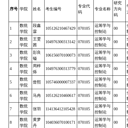
研究
专业代
序号
学院
姓名
考生编号
专业名称
方向
码
码
数统
段鑫
运筹学与
1
105126210467429
070105
00
学院
霖
控制论
数统
王雯
运筹学与
2
104976300313142
070105
00
学院
茜
控制论
数统
彭良
运筹学与
3
106156070100073
070105
00
学院
镒
控制论
数统
周梓
运筹学与
4
104976300313779
070105
00
学院
烁
控制论
数统
运筹学与
5
曾熙
105746000007337
070105
00
学院
控制论
数统
运筹学与
6
马冉
105126210460617
070105
00
学院
控制论
数统
运筹学与
7
张羽
114136412105428
070105
00
学院
控制论
数统
黄梦
运筹学与
8
104036070100171
070105
00
学院
丹
控制论