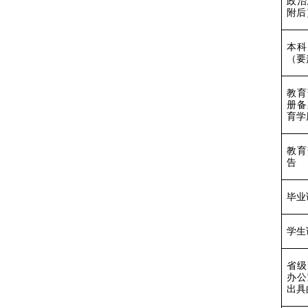
政治
附后
本科
（要
教育
册备
育学
教育
告
毕业
学生
省级
办公
出具