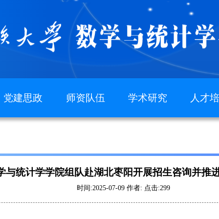
党建思政
师资队伍
学术研究
人才
党建动态
名师风采
数学文化
教
规章制度
导师队伍
学术团队
教
党校
特聘教授
本科
党员发展
研究
学与统计学学院组队赴湖北枣阳开展招生咨询并推
学科
时间:2025-07-09 作者: 点击:
299