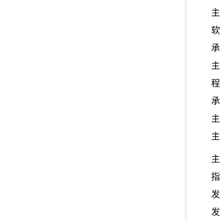
主
软
承
主
程
承
主
主
主
指
发
发