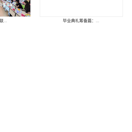
.
毕业典礼筹备篇：...