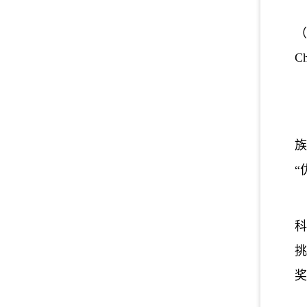
（
C
族
“
科
挑
奖