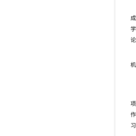
成
学
论
机
作
习