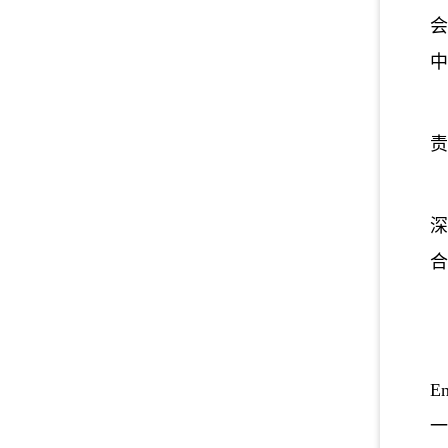
中
责
合
E
一