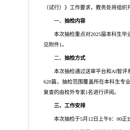
（试行）》工作要求，
教务处将组织
一、
抽检内容
本次抽检重点对
2025届本科
见附件1。
二、
抽检方式
本次抽检通过送审平台和
AI智
620篇，抽检范围覆盖所在本科生专
复查的由校外专家1名进行评阅。
三、工作安排
本次抽检于
5月12日上午8：00